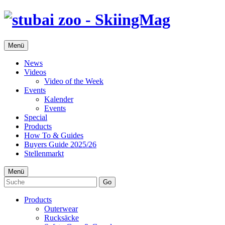
Menü
News
Videos
Video of the Week
Events
Kalender
Events
Special
Products
How To & Guides
Buyers Guide 2025/26
Stellenmarkt
Menü
Go
Products
Outerwear
Rucksäcke