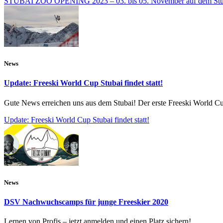
STUBAI ZOO OPENING 2023 – 03. bis 05. November auf dem Stub
News
Update: Freeski World Cup Stubai findet statt!
Gute News erreichen uns aus dem Stubai! Der erste Freeski World Cup 
Update: Freeski World Cup Stubai findet statt!
News
DSV Nachwuchscamps für junge Freeskier 2020
Lernen von Profis – jetzt anmelden und einen Platz sichern!