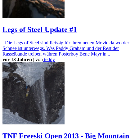
Legs of Steel Update #1
Die Legs of Steel sind fleissig für ihren neuen Movie da wo der
Schnee ist unterwegs. Was Paddy Graham und der Rest der
Rasselbande treiben währen Posterboy Bene Mayr in...
vor 13 Jahren
|
von
teddy
TNF Freeski Open 2013 - Big Mountain