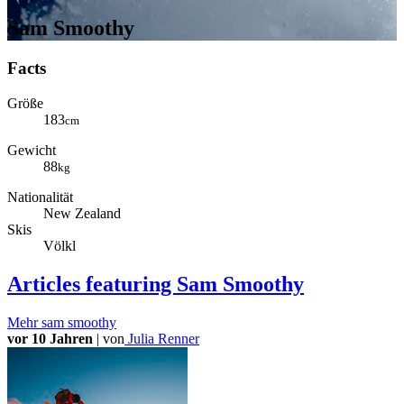
Sam Smoothy
Facts
Größe
183
cm
Gewicht
88
kg
Nationalität
New Zealand
Skis
Völkl
Articles
featuring Sam Smoothy
Mehr
sam smoothy
vor 10 Jahren
|
von
Julia Renner