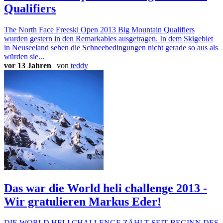
Qualifiers
The North Face Freeski Open 2013 Big Mountain Qualifiers
wurden gestern in den Remarkables ausgetragen. In dem Skigebiet
in Neuseeland sehen die Schneebedingungen nicht gerade so aus als
würden sie...
vor 13 Jahren
|
von
teddy
Das war die World heli challenge 2013 -
Wir gratulieren Markus Eder!
DIE WORLD HELI CHALLENGE ZÄHLT SEIT BEGINN DES