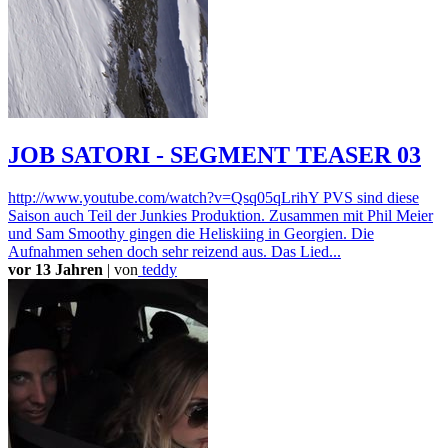
JOB SATORI - SEGMENT TEASER 03
http://www.youtube.com/watch?v=Qsq05qLrihY PVS sind diese
Saison auch Teil der Junkies Produktion. Zusammen mit Phil Meier
und Sam Smoothy gingen die Heliskiing in Georgien. Die
Aufnahmen sehen doch sehr reizend aus. Das Lied...
vor 13 Jahren
|
von
teddy