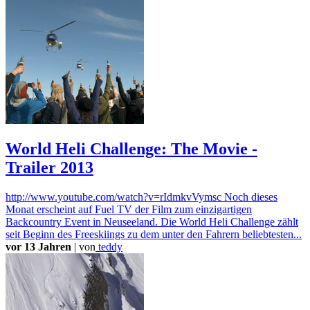
World Heli Challenge: The Movie -
Trailer 2013
http://www.youtube.com/watch?v=rIdmkvVymsc Noch dieses
Monat erscheint auf Fuel TV der Film zum einzigartigen
Backcountry Event in Neuseeland. Die World Heli Challenge zählt
seit Beginn des Freeskiings zu dem unter den Fahrern beliebtesten...
vor 13 Jahren
|
von
teddy