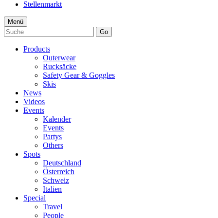
Stellenmarkt
Menü
Go
Products
Outerwear
Rucksäcke
Safety Gear & Goggles
Skis
News
Videos
Events
Kalender
Events
Partys
Others
Spots
Deutschland
Österreich
Schweiz
Italien
Special
Travel
People