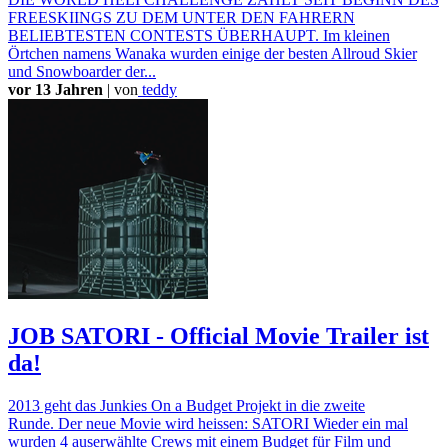
FREESKIINGS ZU DEM UNTER DEN FAHRERN
BELIEBTESTEN CONTESTS ÜBERHAUPT. Im kleinen
Örtchen namens Wanaka wurden einige der besten Allroud Skier
und Snowboarder der...
vor 13 Jahren
|
von
teddy
JOB SATORI - Official Movie Trailer ist
da!
2013 geht das Junkies On a Budget Projekt in die zweite
Runde. Der neue Movie wird heissen: SATORI Wieder ein mal
wurden 4 auserwählte Crews mit einem Budget für Film und