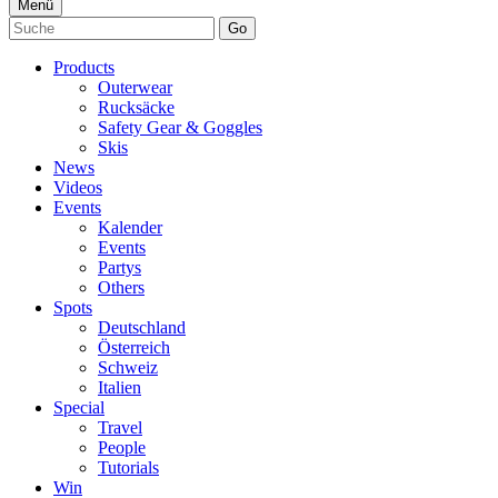
Menü
Go
Products
Outerwear
Rucksäcke
Safety Gear & Goggles
Skis
News
Videos
Events
Kalender
Events
Partys
Others
Spots
Deutschland
Österreich
Schweiz
Italien
Special
Travel
People
Tutorials
Win