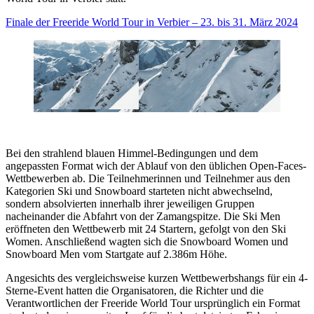
Finale der Freeride World Tour in Verbier – 23. bis 31. März 2024
Bei den strahlend blauen Himmel-Bedingungen und dem
angepassten Format wich der Ablauf von den üblichen Open-Faces-
Wettbewerben ab. Die Teilnehmerinnen und Teilnehmer aus den
Kategorien Ski und Snowboard starteten nicht abwechselnd,
sondern absolvierten innerhalb ihrer jeweiligen Gruppen
nacheinander die Abfahrt von der Zamangspitze. Die Ski Men
eröffneten den Wettbewerb mit 24 Startern, gefolgt von den Ski
Women. Anschließend wagten sich die Snowboard Women und
Snowboard Men vom Startgate auf 2.386m Höhe.
Angesichts des vergleichsweise kurzen Wettbewerbshangs für ein 4-
Sterne-Event hatten die Organisatoren, die Richter und die
Verantwortlichen der Freeride World Tour ursprünglich ein Format