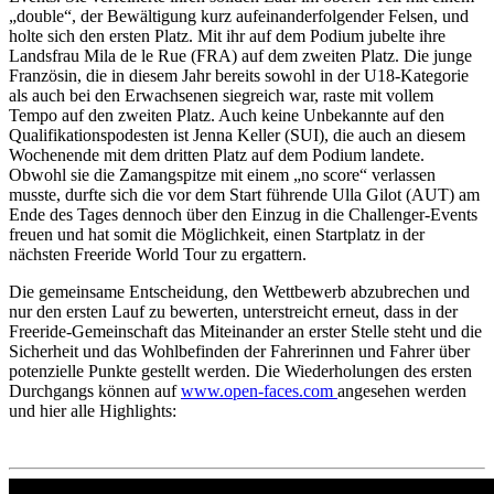
„double“, der Bewältigung kurz aufeinanderfolgender Felsen, und
holte sich den ersten Platz. Mit ihr auf dem Podium jubelte ihre
Landsfrau Mila de le Rue (FRA) auf dem zweiten Platz. Die junge
Französin, die in diesem Jahr bereits sowohl in der U18-Kategorie
als auch bei den Erwachsenen siegreich war, raste mit vollem
Tempo auf den zweiten Platz. Auch keine Unbekannte auf den
Qualifikationspodesten ist Jenna Keller (SUI), die auch an diesem
Wochenende mit dem dritten Platz auf dem Podium landete.
Obwohl sie die Zamangspitze mit einem „no score“ verlassen
musste, durfte sich die vor dem Start führende Ulla Gilot (AUT) am
Ende des Tages dennoch über den Einzug in die Challenger-Events
freuen und hat somit die Möglichkeit, einen Startplatz in der
nächsten Freeride World Tour zu ergattern.
Die gemeinsame Entscheidung, den Wettbewerb abzubrechen und
nur den ersten Lauf zu bewerten, unterstreicht erneut, dass in der
Freeride-Gemeinschaft das Miteinander an erster Stelle steht und die
Sicherheit und das Wohlbefinden der Fahrerinnen und Fahrer über
potenzielle Punkte gestellt werden. Die Wiederholungen des ersten
Durchgangs können auf
www.open-faces.com
angesehen werden
und hier alle Highlights: