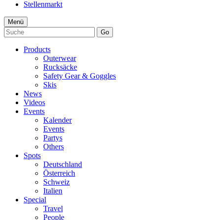
Stellenmarkt
Menü
Go
Products
Outerwear
Rucksäcke
Safety Gear & Goggles
Skis
News
Videos
Events
Kalender
Events
Partys
Others
Spots
Deutschland
Österreich
Schweiz
Italien
Special
Travel
People