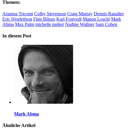
Themen:
Arianna Tricomi
Colby Stevenson
Craig Murray
Dennis Ranalter
Eric Hjorleifson
Finn Bilous
Karl Fostvedt
Manon Loschi
Mark
Abma
Max Palm
michelle parker
Nadine Wallner
Sam Cohen
In diesem Post
Mark Abma
Ähnliche Artikel