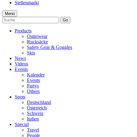
Stellenmarkt
Menü
Go
Products
Outerwear
Rucksäcke
Safety Gear & Goggles
Skis
News
Videos
Events
Kalender
Events
Partys
Others
Spots
Deutschland
Österreich
Schweiz
Italien
Special
Travel
People