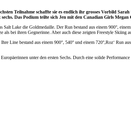
chsten Teilnahme schaffte sie es endlich ihr grosses Vorbild Sarah
tz sechs. Das Podium teilte sich Jen mit den Canadian Girls Meg
n aus Salt Lake die Goldmedaille. Der Run bestand aus einem 900°, ei
ze als bei ihren Gegnerinne. Aber auch diese zeigten Freestyle Skiing 
. Ihre Line bestand aus einem 900°, 540° und einem 720°,Roz‘ Run aus
ropäerinnen unter den ersten Sechs. Durch eine solide Performance s