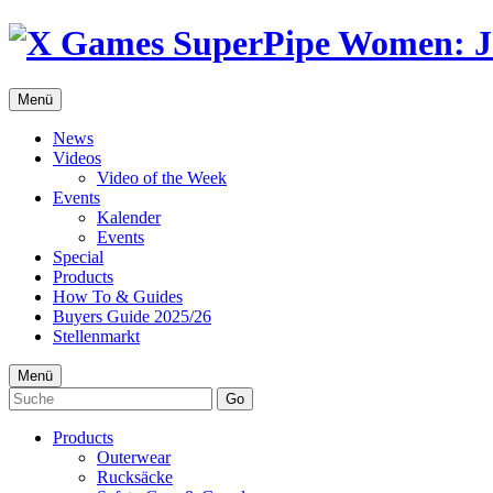
Menü
News
Videos
Video of the Week
Events
Kalender
Events
Special
Products
How To & Guides
Buyers Guide 2025/26
Stellenmarkt
Menü
Go
Products
Outerwear
Rucksäcke