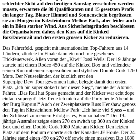
schlechter Sicht auf den heutigen Samstag verschoben werden
musste, erwartete die 80 Qualifikanten und 15 gesetzten Profis
ein langer Tag. Blauer Himmel und Sonnenschein begrüssten
sie am Morgen im Kitzsteinhorn Mellow Park, aber leider auch
ein in Böen starker Wind. Aus Sicherheitsgründen beschlossen
die Organisatoren daher, den Kurs auf die Kinked
Box/Downrail und den ersten grossen Kicker zu reduzieren.
Das Fahrerfeld, gespickt mit internationalen Top-Fahrern aus 14
Ländern, zündete im Finale dann ein noch nie gesehenes
Trickfeuerwerk. Allen voran der „Kiwi“ Jossi Wells: Der 19-Jährige
startete mit einem Rodeo 450 auf die Kinked Box und vollendete
seinen Run mit einem supersoliden und stylishen Double Cork 1260
Mute. Der Neuseeländer, der kürzlich erst den
Superpipe Dew Tour gewonnen hatte, belegte damit den ersten
Platz. „Ich bin super-stoked über diesen Sieg“, meinte der Atomic-
Fahrer. „Das Rail hat Spass gemacht und der Kicker war echt dope,
einfach supergut! Jetzt freue ich mich auf die Party heute Abend in
der Burg Kaprun!“ Auch der Zweitplatzierte Russ Henshaw genoss
den Tag im Kitzsteinhorn Mellow Park: „Ich hatte viel Spass – und
der Schlüssel zu meinem Erfolg ist es, Fun zu haben!“ Der 19-
jährige Australier zeigte einen 270 on switch up 360 an der Kinked
Box und einen Double Cork 1080 Mute am Kicker. Den letzten
Platz auf dem Podium eroberte sich der Kanadier JF Houle. Der 24-
Jährige stand einen 450 on/270 off sowie einen massiven Bio 1080