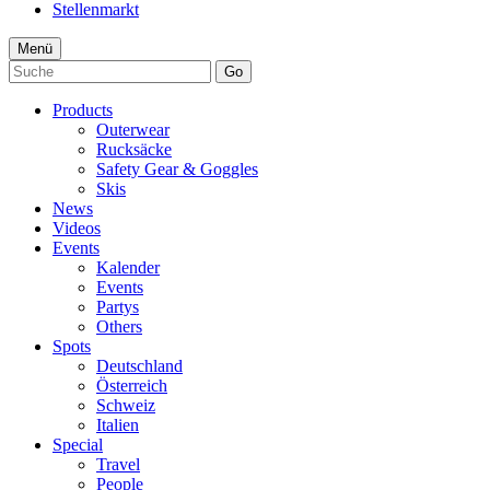
Stellenmarkt
Menü
Go
Products
Outerwear
Rucksäcke
Safety Gear & Goggles
Skis
News
Videos
Events
Kalender
Events
Partys
Others
Spots
Deutschland
Österreich
Schweiz
Italien
Special
Travel
People