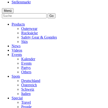
Stellenmarkt
Menü
Go
Products
Outerwear
Rucksäcke
Safety Gear & Goggles
Skis
News
Videos
Events
Kalender
Events
Partys
Others
Spots
Deutschland
Österreich
Schweiz
Italien
Special
Travel
People