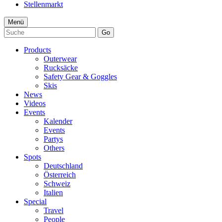
Stellenmarkt
Menü
Go
Products
Outerwear
Rucksäcke
Safety Gear & Goggles
Skis
News
Videos
Events
Kalender
Events
Partys
Others
Spots
Deutschland
Österreich
Schweiz
Italien
Special
Travel
People