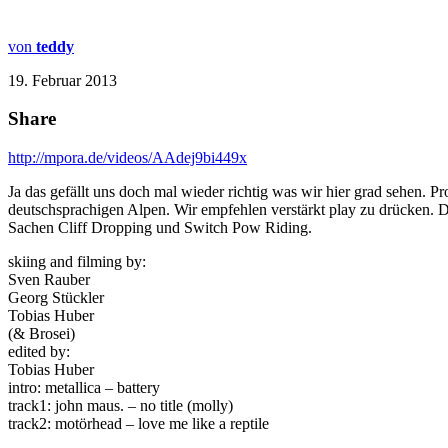
von
teddy
19. Februar 2013
Share
http://mpora.de/videos/AAdej9bi449x
Ja das gefällt uns doch mal wieder richtig was wir hier grad sehen.
deutschsprachigen Alpen. Wir empfehlen verstärkt play zu drücken. 
Sachen Cliff Dropping und Switch Pow Riding.
skiing and filming by:
Sven Rauber
Georg Stückler
Tobias Huber
(& Brosei)
edited by:
Tobias Huber
intro: metallica – battery
track1: john maus. – no title (molly)
track2: motörhead – love me like a reptile