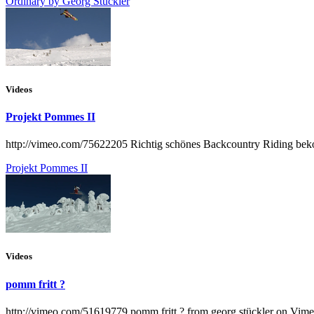
Ordinary by Georg Stückler
Videos
Projekt Pommes II
http://vimeo.com/75622205 Richtig schönes Backcountry Riding bekom
Projekt Pommes II
Videos
pomm fritt ?
http://vimeo.com/51619779 pomm fritt ? from georg stückler on Vimeo