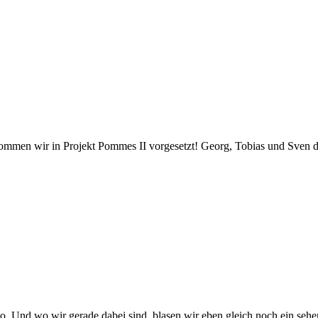
men wir in Projekt Pommes II vorgesetzt! Georg, Tobias und Sven dreh
. Und wo wir gerade dabei sind, blasen wir eben gleich noch ein sehens