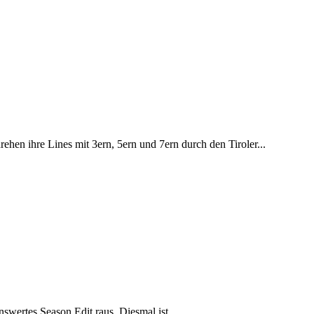
en ihre Lines mit 3ern, 5ern und 7ern durch den Tiroler...
wertes Season Edit raus. Diesmal ist...