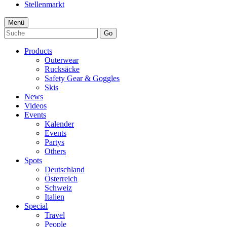
Stellenmarkt
Menü
Go
Products
Outerwear
Rucksäcke
Safety Gear & Goggles
Skis
News
Videos
Events
Kalender
Events
Partys
Others
Spots
Deutschland
Österreich
Schweiz
Italien
Special
Travel
People