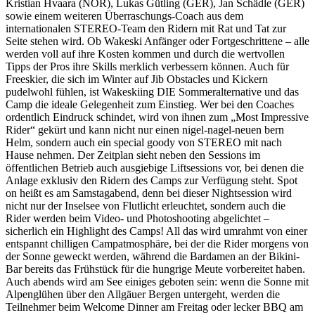
Kristian Hvaara (NOR), Lukas Gütling (GER), Jan Schädle (GER)
sowie einem weiteren Überraschungs-Coach aus dem
internationalen STEREO-Team den Ridern mit Rat und Tat zur
Seite stehen wird. Ob Wakeski Anfänger oder Fortgeschrittene – alle
werden voll auf ihre Kosten kommen und durch die wertvollen
Tipps der Pros ihre Skills merklich verbessern können. Auch für
Freeskier, die sich im Winter auf Jib Obstacles und Kickern
pudelwohl fühlen, ist Wakeskiing DIE Sommeralternative und das
Camp die ideale Gelegenheit zum Einstieg. Wer bei den Coaches
ordentlich Eindruck schindet, wird von ihnen zum „Most Impressive
Rider“ gekürt und kann nicht nur einen nigel-nagel-neuen bern
Helm, sondern auch ein special goody von STEREO mit nach
Hause nehmen. Der Zeitplan sieht neben den Sessions im
öffentlichen Betrieb auch ausgiebige Liftsessions vor, bei denen die
Anlage exklusiv den Ridern des Camps zur Verfügung steht. Spot
on heißt es am Samstagabend, denn bei dieser Nightsession wird
nicht nur der Inselsee von Flutlicht erleuchtet, sondern auch die
Rider werden beim Video- und Photoshooting abgelichtet –
sicherlich ein Highlight des Camps! All das wird umrahmt von einer
entspannt chilligen Campatmosphäre, bei der die Rider morgens von
der Sonne geweckt werden, während die Bardamen an der Bikini-
Bar bereits das Frühstück für die hungrige Meute vorbereitet haben.
Auch abends wird am See einiges geboten sein: wenn die Sonne mit
Alpenglühen über den Allgäuer Bergen untergeht, werden die
Teilnehmer beim Welcome Dinner am Freitag oder lecker BBQ am