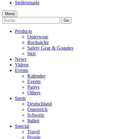
Stellenmarkt
Menü
Go
Products
Outerwear
Rucksäcke
Safety Gear & Goggles
Skis
News
Videos
Events
Kalender
Events
Partys
Others
Spots
Deutschland
Österreich
Schweiz
Italien
Special
Travel
People