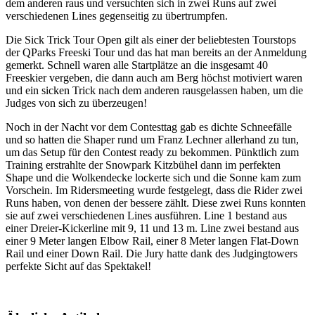
dem anderen raus und versuchten sich in zwei Runs auf zwei
verschiedenen Lines gegenseitig zu übertrumpfen.
Die Sick Trick Tour Open gilt als einer der beliebtesten Tourstops
der QParks Freeski Tour und das hat man bereits an der Anmeldung
gemerkt. Schnell waren alle Startplätze an die insgesamt 40
Freeskier vergeben, die dann auch am Berg höchst motiviert waren
und ein sicken Trick nach dem anderen rausgelassen haben, um die
Judges von sich zu überzeugen!
Noch in der Nacht vor dem Contesttag gab es dichte Schneefälle
und so hatten die Shaper rund um Franz Lechner allerhand zu tun,
um das Setup für den Contest ready zu bekommen. Pünktlich zum
Training erstrahlte der Snowpark Kitzbühel dann im perfekten
Shape und die Wolkendecke lockerte sich und die Sonne kam zum
Vorschein. Im Ridersmeeting wurde festgelegt, dass die Rider zwei
Runs haben, von denen der bessere zählt. Diese zwei Runs konnten
sie auf zwei verschiedenen Lines ausführen. Line 1 bestand aus
einer Dreier-Kickerline mit 9, 11 und 13 m. Line zwei bestand aus
einer 9 Meter langen Elbow Rail, einer 8 Meter langen Flat-Down
Rail und einer Down Rail. Die Jury hatte dank des Judgingtowers
perfekte Sicht auf das Spektakel!