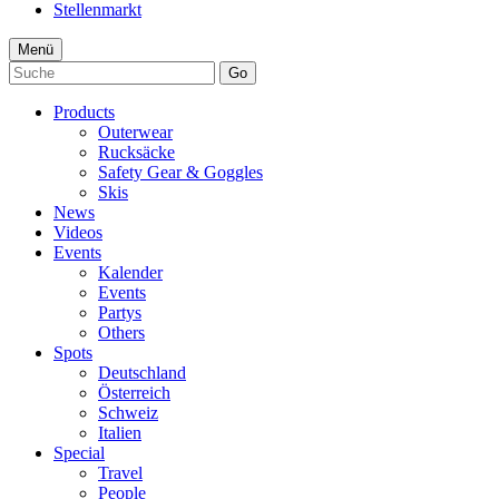
Stellenmarkt
Menü
Go
Products
Outerwear
Rucksäcke
Safety Gear & Goggles
Skis
News
Videos
Events
Kalender
Events
Partys
Others
Spots
Deutschland
Österreich
Schweiz
Italien
Special
Travel
People