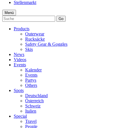
Stellenmarkt
Menü
Go
Products
Outerwear
Rucksäcke
Safety Gear & Goggles
Skis
News
Videos
Events
Kalender
Events
Partys
Others
Spots
Deutschland
Österreich
Schweiz
Italien
Special
Travel
People