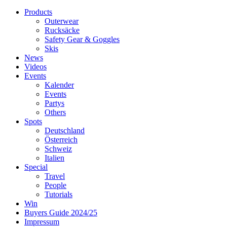
Products
Outerwear
Rucksäcke
Safety Gear & Goggles
Skis
News
Videos
Events
Kalender
Events
Partys
Others
Spots
Deutschland
Österreich
Schweiz
Italien
Special
Travel
People
Tutorials
Win
Buyers Guide 2024/25
Impressum