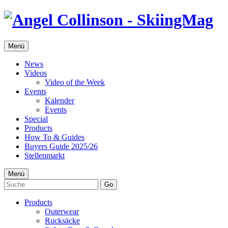
Menü
News
Videos
Video of the Week
Events
Kalender
Events
Special
Products
How To & Guides
Buyers Guide 2025/26
Stellenmarkt
Menü
Go
Products
Outerwear
Rucksäcke