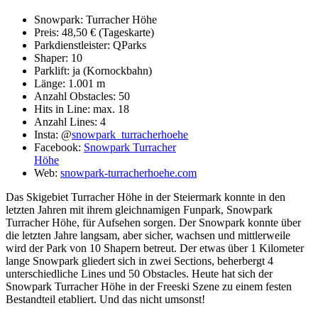
Snowpark: Turracher Höhe
Preis: 48,50 € (Tageskarte)
Parkdienstleister: QParks
Shaper: 10
Parklift: ja (Kornockbahn)
Länge: 1.001 m
Anzahl Obstacles: 50
Hits in Line: max. 18
Anzahl Lines: 4
Insta: @
snowpark_turracherhoehe
Facebook:
Snowpark Turracher
Höhe
Web:
snowpark-turracherhoehe.com
Das Skigebiet Turracher Höhe in der Steiermark konnte in den
letzten Jahren mit ihrem gleichnamigen Funpark, Snowpark
Turracher Höhe, für Aufsehen sorgen. Der Snowpark konnte über
die letzten Jahre langsam, aber sicher, wachsen und mittlerweile
wird der Park von 10 Shapern betreut. Der etwas über 1 Kilometer
lange Snowpark gliedert sich in zwei Sections, beherbergt 4
unterschiedliche Lines und 50 Obstacles. Heute hat sich der
Snowpark Turracher Höhe in der Freeski Szene zu einem festen
Bestandteil etabliert. Und das nicht umsonst!