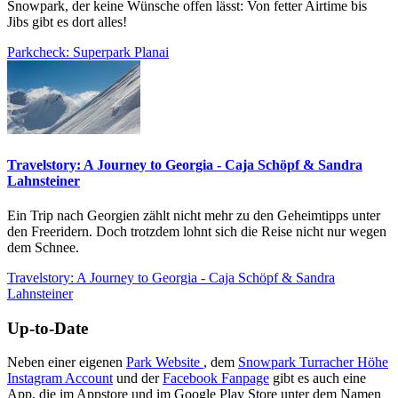
Snowpark, der keine Wünsche offen lässt: Von fetter Airtime bis
Jibs gibt es dort alles!
Parkcheck: Superpark Planai
Travelstory: A Journey to Georgia - Caja Schöpf & Sandra
Lahnsteiner
Ein Trip nach Georgien zählt nicht mehr zu den Geheimtipps unter
den Freeridern. Doch trotzdem lohnt sich die Reise nicht nur wegen
dem Schnee.
Travelstory: A Journey to Georgia - Caja Schöpf & Sandra
Lahnsteiner
Up-to-Date
Neben einer eigenen
Park Website
, dem
Snowpark Turracher Höhe
Instagram Account
und der
Facebook Fanpage
gibt es auch eine
App, die im Appstore und im Google Play Store unter dem Namen