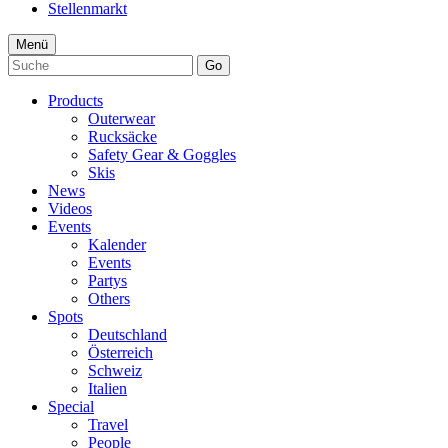
Stellenmarkt
Menü
Go
Products
Outerwear
Rucksäcke
Safety Gear & Goggles
Skis
News
Videos
Events
Kalender
Events
Partys
Others
Spots
Deutschland
Österreich
Schweiz
Italien
Special
Travel
People