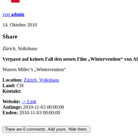
von
admin
14. Oktober 2010
Share
Zürich, Volkshaus
Verpasst auf keinen Fall den neuen Film „Wintervention“ von Al
Warren Miller’s „Wintervention“
Location:
Zürich, Volkshaus
Land:
CH
Kontakt:
Website:
-> Link
Anfänge:
2010-11-03 00:00:00
Enden:
2010-11-03 00:00:00
There are
0
comments.
Add yours.
Hide them.