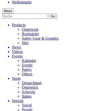
Stellenmarkt
Menü
Go
Products
Outerwear
Rucksäcke
Safety Gear & Goggles
Skis
News
Videos
Events
Kalender
Events
Partys
Others
Spots
Deutschland
Österreich
Schweiz
Italien
Special
Travel
People