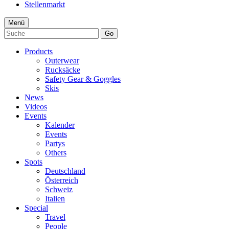
Stellenmarkt
Menü
Go
Products
Outerwear
Rucksäcke
Safety Gear & Goggles
Skis
News
Videos
Events
Kalender
Events
Partys
Others
Spots
Deutschland
Österreich
Schweiz
Italien
Special
Travel
People