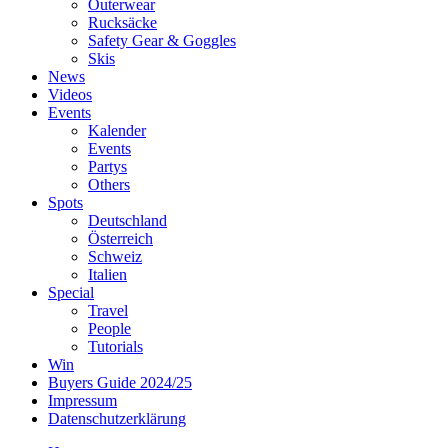
Outerwear
Rucksäcke
Safety Gear & Goggles
Skis
News
Videos
Events
Kalender
Events
Partys
Others
Spots
Deutschland
Österreich
Schweiz
Italien
Special
Travel
People
Tutorials
Win
Buyers Guide 2024/25
Impressum
Datenschutzerklärung