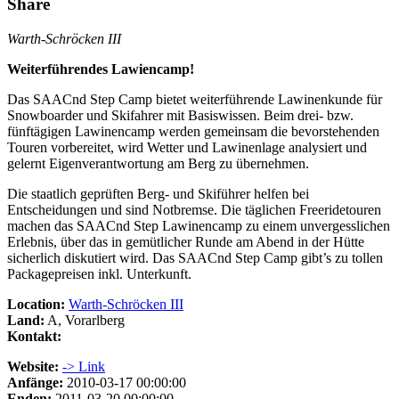
Share
Warth-Schröcken III
Weiterführendes Lawiencamp!
Das SAACnd Step Camp bietet weiterführende Lawinenkunde für
Snowboarder und Skifahrer mit Basiswissen. Beim drei- bzw.
fünftägigen Lawinencamp werden gemeinsam die bevorstehenden
Touren vorbereitet, wird Wetter und Lawinenlage analysiert und
gelernt Eigenverantwortung am Berg zu übernehmen.
Die staatlich geprüften Berg- und Skiführer helfen bei
Entscheidungen und sind Notbremse. Die täglichen Freeridetouren
machen das SAACnd Step Lawinencamp zu einem unvergesslichen
Erlebnis, über das in gemütlicher Runde am Abend in der Hütte
sicherlich diskutiert wird. Das SAACnd Step Camp gibt’s zu tollen
Packagepreisen inkl. Unterkunft.
Location:
Warth-Schröcken III
Land:
A, Vorarlberg
Kontakt:
Website:
-> Link
Anfänge:
2010-03-17 00:00:00
Enden:
2011-03-20 00:00:00