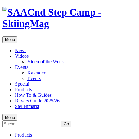
Menü
News
Videos
Video of the Week
Events
Kalender
Events
Special
Products
How To & Guides
Buyers Guide 2025/26
Stellenmarkt
Menü
Go
Products