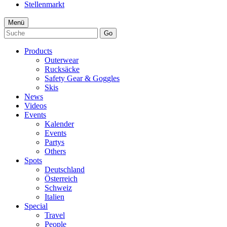
Stellenmarkt
Menü
Go
Products
Outerwear
Rucksäcke
Safety Gear & Goggles
Skis
News
Videos
Events
Kalender
Events
Partys
Others
Spots
Deutschland
Österreich
Schweiz
Italien
Special
Travel
People