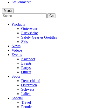
Stellenmarkt
Menü
Go
Products
Outerwear
Rucksäcke
Safety Gear & Goggles
Skis
News
Videos
Events
Kalender
Events
Partys
Others
Spots
Deutschland
Österreich
Schweiz
Italien
Special
Travel
People