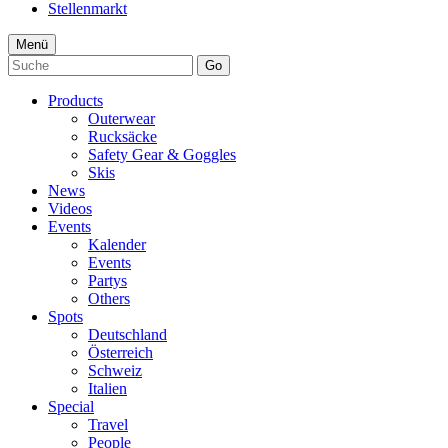
Stellenmarkt
Menü
Go
Products
Outerwear
Rucksäcke
Safety Gear & Goggles
Skis
News
Videos
Events
Kalender
Events
Partys
Others
Spots
Deutschland
Österreich
Schweiz
Italien
Special
Travel
People