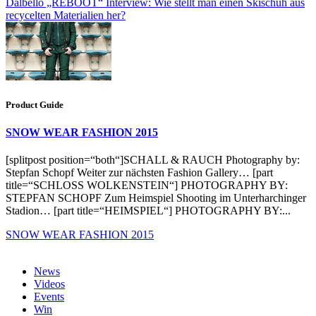
Dalbello „REBOOT“ Interview: Wie stellt man einen Skischuh aus
recycelten Materialien her?
Product Guide
SNOW WEAR FASHION 2015
[splitpost position=“both“]SCHALL & RAUCH Photography by:
Stepfan Schopf Weiter zur nächsten Fashion Gallery… [part
title=“SCHLOSS WOLKENSTEIN“] PHOTOGRAPHY BY:
STEPFAN SCHOPF Zum Heimspiel Shooting im Unterharchinger
Stadion… [part title=“HEIMSPIEL“] PHOTOGRAPHY BY:...
SNOW WEAR FASHION 2015
News
Videos
Events
Win