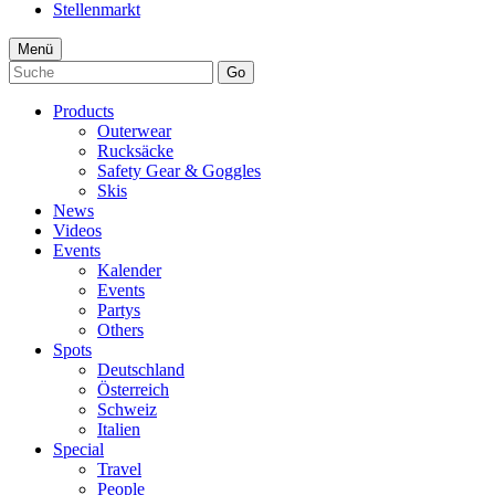
Stellenmarkt
Menü
Go
Products
Outerwear
Rucksäcke
Safety Gear & Goggles
Skis
News
Videos
Events
Kalender
Events
Partys
Others
Spots
Deutschland
Österreich
Schweiz
Italien
Special
Travel
People