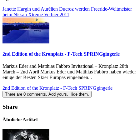
Janette Hargin und Aurélien Ducroz werden Freeride-Weltmeister
beim Nissan Xtreme Verbier 2011
2nd Edition of the Kronplatz - F-Tech SPRINGgingerle
Markus Eder and Matthias Fabbro Invitational – Kronplatz 28th
March – 2nd April Markus Eder und Matthias Fabbro haben wieder
einige der Besten Skier Europas eingeladen...
2nd Edition of the Kronplatz - F-Tech SPRINGgingerle
There are
0
comments.
Add yours.
Hide them.
Share
Ähnliche Artikel