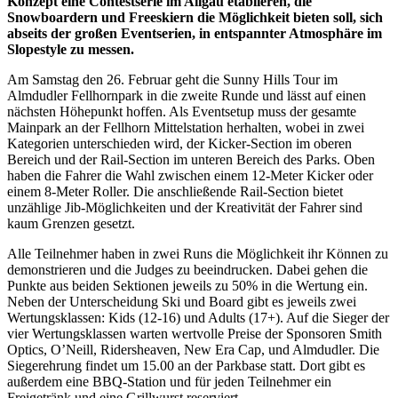
Konzept eine Contestserie im Allgäu etablieren, die
Snowboardern und Freeskiern die Möglichkeit bieten soll, sich
abseits der großen Eventserien, in entspannter Atmosphäre im
Slopestyle zu messen.
Am Samstag den 26. Februar geht die Sunny Hills Tour im
Almdudler Fellhornpark in die zweite Runde und lässt auf einen
nächsten Höhepunkt hoffen. Als Eventsetup muss der gesamte
Mainpark an der Fellhorn Mittelstation herhalten, wobei in zwei
Kategorien unterschieden wird, der Kicker-Section im oberen
Bereich und der Rail-Section im unteren Bereich des Parks. Oben
haben die Fahrer die Wahl zwischen einem 12-Meter Kicker oder
einem 8-Meter Roller. Die anschließende Rail-Section bietet
unzählige Jib-Möglichkeiten und der Kreativität der Fahrer sind
kaum Grenzen gesetzt.
Alle Teilnehmer haben in zwei Runs die Möglichkeit ihr Können zu
demonstrieren und die Judges zu beeindrucken. Dabei gehen die
Punkte aus beiden Sektionen jeweils zu 50% in die Wertung ein.
Neben der Unterscheidung Ski und Board gibt es jeweils zwei
Wertungsklassen: Kids (12-16) und Adults (17+). Auf die Sieger der
vier Wertungsklassen warten wertvolle Preise der Sponsoren Smith
Optics, O’Neill, Ridersheaven, New Era Cap, und Almdudler. Die
Siegerehrung findet um 15.00 an der Parkbase statt. Dort gibt es
außerdem eine BBQ-Station und für jeden Teilnehmer ein
Freigetränk und eine Grillwurst reserviert.