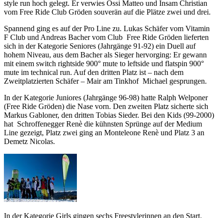
style run hoch gelegt. Er verwies Ossi Matteo und Insam Christian
vom Free Ride Club Gröden souverän auf die Plätze zwei und drei.
Spannend ging es auf der Pro Line zu. Lukas Schäfer vom Vitamin
F Club und Andreas Bacher vom Club Free Ride Gröden lieferten
sich in der Kategorie Seniores (Jahrgänge 91-92) ein Duell auf
hohem Niveau, aus dem Bacher als Sieger hervorging: Er gewann
mit einem switch rightside 900° mute to leftside und flatspin 900°
mute im technical run. Auf den dritten Platz ist – nach dem
Zweitplatzierten Schäfer – Mair am Tinkhof Michael gesprungen.
In der Kategorie Juniores (Jahrgänge 96-98) hatte Ralph Welponer
(Free Ride Gröden) die Nase vorn. Den zweiten Platz sicherte sich
Markus Gabloner, den dritten Tobias Sieder. Bei den Kids (99-2000)
hat Schroffenegger Renè die kühnsten Sprünge auf der Medium
Line gezeigt, Platz zwei ging an Monteleone Renè und Platz 3 an
Demetz Nicolas.
In der Kategorie Girls gingen sechs Freestylerinnen an den Start.