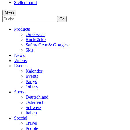
Stellenmarkt
Menü
Go
Products
Outerwear
Rucksäcke
Safety Gear & Goggles
Skis
News
Videos
Events
Kalender
Events
Partys
Others
Spots
Deutschland
Österreich
Schweiz
Italien
Special
Travel
People