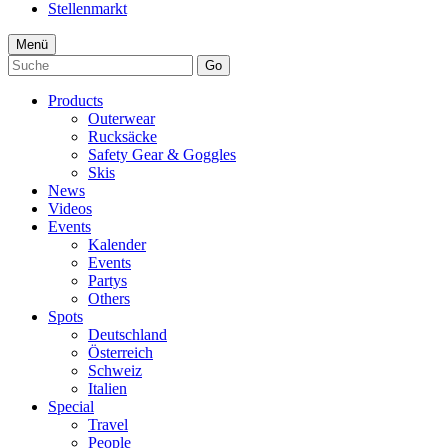
Stellenmarkt
Menü
Go
Products
Outerwear
Rucksäcke
Safety Gear & Goggles
Skis
News
Videos
Events
Kalender
Events
Partys
Others
Spots
Deutschland
Österreich
Schweiz
Italien
Special
Travel
People