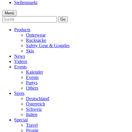
Stellenmarkt
Menü
Go
Products
Outerwear
Rucksäcke
Safety Gear & Goggles
Skis
News
Videos
Events
Kalender
Events
Partys
Others
Spots
Deutschland
Österreich
Schweiz
Italien
Special
Travel
People