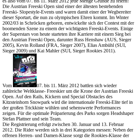
es also vom 07. bis 11. März 2012 jede Menge Gründe zu feiern!
Die Austrian Freeski Open sind einer der ältesten bestehenden
Freeski- Slopestyle-Events und waren damit einer der Wegbereiter
dieser Sportart, die nun zu olympischen Ehren kommt. Im Winter
2002/03 in Schröcken geboren, entwickelte sich der Contest mit der
boomenden Szene zu einem der wichtigsten Freeski-Events. Einige
der Superstars von heute starteten ihre Karriere mit einem Sieg bei
den Austrian Freeski Open, darunter Russ Henshaw (AUS, Sieger
2005), Kevin Rolland (FRA, Sieger 2007), Elias Ambühl (SUI,
Sieger 2009) und Kai Mahler (SUI, Sieger Rookies 2011).
Vom
07. bis 11. März 2012 battlen sich wieder
zahlreiche Weltklasse- Freeskier um die Krone der Austrian Freeski
Open. Auf den Rails, Kickern und Special Obstacles des
Kitzsteinhorn Snowpark wird die internationale Freeski-Elite tief in
der großen Trickkiste wühlen und sehenswerte Performances
zeigen. Für die optimale Präparierung des Parks sorgen Headshaper
Stefan Plattner und sein Team.
Die Registrierung erfolgt zwischen 30. Januar und 13. Februar
2012. Die Rider werden sich in drei Kategorien messen: Neben der
offenen Herren- und Damen-Klasse sorgt die Rookies-Klasse der