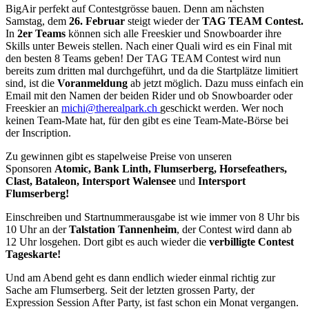
BigAir perfekt auf Contestgrösse bauen. Denn am nächsten
Samstag, dem
26. Februar
steigt wieder der
TAG TEAM Contest.
In
2er Teams
können sich alle Freeskier und Snowboarder ihre
Skills unter Beweis stellen. Nach einer Quali wird es ein Final mit
den besten 8 Teams geben! Der TAG TEAM Contest wird nun
bereits zum dritten mal durchgeführt, und da die Startplätze limitiert
sind, ist die
Voranmeldung
ab jetzt möglich. Dazu muss einfach ein
Email mit den Namen der beiden Rider und ob Snowboarder oder
Freeskier an
michi@therealpark.ch
geschickt werden. Wer noch
keinen Team-Mate hat, für den gibt es eine Team-Mate-Börse bei
der Inscription.
Zu gewinnen gibt es stapelweise Preise von unseren
Sponsoren
Atomic, Bank Linth, Flumserberg, Horsefeathers,
Clast, Bataleon, Intersport Walensee
und
Intersport
Flumserberg!
Einschreiben und Startnummerausgabe ist wie immer von 8 Uhr bis
10 Uhr an der
Talstation Tannenheim
, der Contest wird dann ab
12 Uhr losgehen. Dort gibt es auch wieder die
verbilligte Contest
Tageskarte!
Und am Abend geht es dann endlich wieder einmal richtig zur
Sache am Flumserberg. Seit der letzten grossen Party, der
Expression Session After Party, ist fast schon ein Monat vergangen.