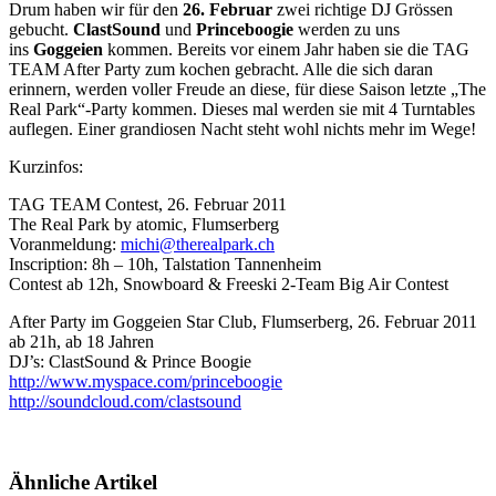
Drum haben wir für den
26. Februar
zwei richtige DJ Grössen
gebucht.
ClastSound
und
Princeboogie
werden zu uns
ins
Goggeien
kommen. Bereits vor einem Jahr haben sie die TAG
TEAM After Party zum kochen gebracht. Alle die sich daran
erinnern, werden voller Freude an diese, für diese Saison letzte „The
Real Park“-Party kommen. Dieses mal werden sie mit 4 Turntables
auflegen. Einer grandiosen Nacht steht wohl nichts mehr im Wege!
Kurzinfos:
TAG TEAM Contest, 26. Februar 2011
The Real Park by atomic, Flumserberg
Voranmeldung:
michi@therealpark.ch
Inscription: 8h – 10h, Talstation Tannenheim
Contest ab 12h, Snowboard & Freeski 2-Team Big Air Contest
After Party im Goggeien Star Club, Flumserberg, 26. Februar 2011
ab 21h, ab 18 Jahren
DJ’s: ClastSound & Prince Boogie
http://www.myspace.com/princeboogie
http://soundcloud.com/clastsound
Ähnliche Artikel