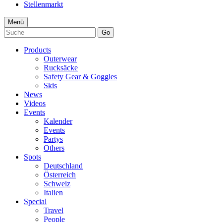
Stellenmarkt
Menü
Go
Products
Outerwear
Rucksäcke
Safety Gear & Goggles
Skis
News
Videos
Events
Kalender
Events
Partys
Others
Spots
Deutschland
Österreich
Schweiz
Italien
Special
Travel
People