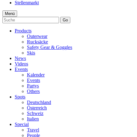
Stellenmarkt
Menü
Go
Products
Outerwear
Rucksäcke
Safety Gear & Goggles
Skis
News
Videos
Events
Kalender
Events
Partys
Others
Spots
Deutschland
Österreich
Schweiz
Italien
Special
Travel
People