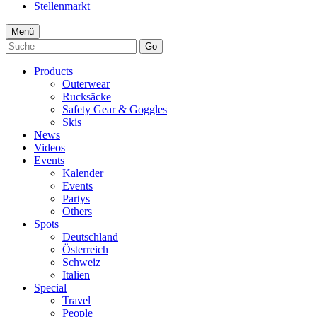
Stellenmarkt
Menü
Go
Products
Outerwear
Rucksäcke
Safety Gear & Goggles
Skis
News
Videos
Events
Kalender
Events
Partys
Others
Spots
Deutschland
Österreich
Schweiz
Italien
Special
Travel
People