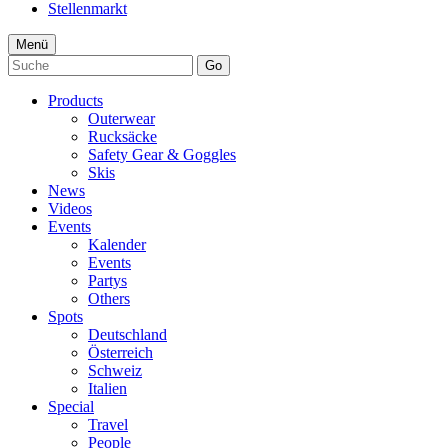
Stellenmarkt
Menü
Go
Products
Outerwear
Rucksäcke
Safety Gear & Goggles
Skis
News
Videos
Events
Kalender
Events
Partys
Others
Spots
Deutschland
Österreich
Schweiz
Italien
Special
Travel
People