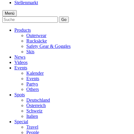
Stellenmarkt
Menü
Go
Products
Outerwear
Rucksäcke
Safety Gear & Goggles
Skis
News
Videos
Events
Kalender
Events
Partys
Others
Spots
Deutschland
Österreich
Schweiz
Italien
Special
Travel
People