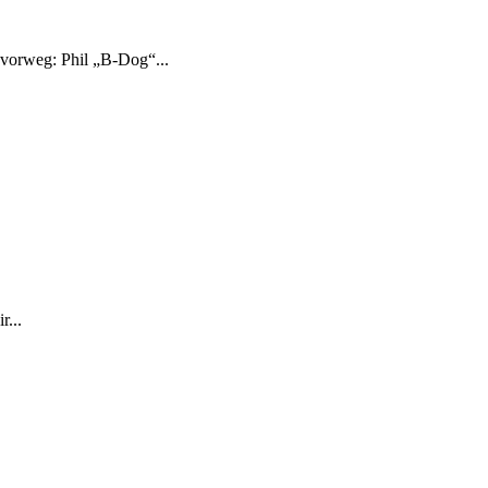
 vorweg: Phil „B-Dog“...
r...