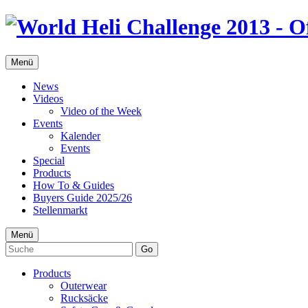
Menü
News
Videos
Video of the Week
Events
Kalender
Events
Special
Products
How To & Guides
Buyers Guide 2025/26
Stellenmarkt
Menü
Go
Products
Outerwear
Rucksäcke