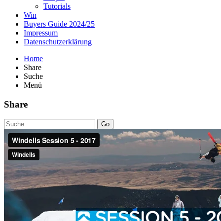
Tutorials
Win
Buyers Guide 2024/25
Impressum
Datenschutzerklärung
Home
Share
Suche
Menü
Share
Go