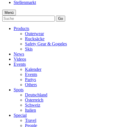
Stellenmarkt
Menü
Go
Products
Outerwear
Rucksäcke
Safety Gear & Goggles
Skis
News
Videos
Events
Kalender
Events
Partys
Others
Spots
Deutschland
Österreich
Schweiz
Italien
Special
Travel
People