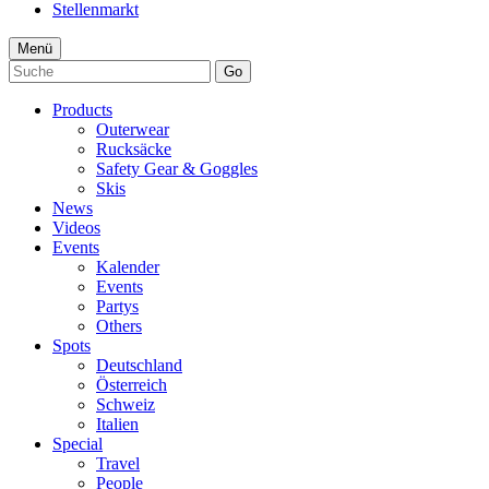
Stellenmarkt
Menü
Go
Products
Outerwear
Rucksäcke
Safety Gear & Goggles
Skis
News
Videos
Events
Kalender
Events
Partys
Others
Spots
Deutschland
Österreich
Schweiz
Italien
Special
Travel
People