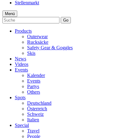
Stellenmarkt
Menü
Go
Products
Outerwear
Rucksäcke
Safety Gear & Goggles
Skis
News
Videos
Events
Kalender
Events
Partys
Others
Spots
Deutschland
Österreich
Schweiz
Italien
Special
Travel
People