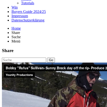
Tutorials
Win
Buyers Guide 2024/25
Impressum
Datenschutzerklärung
Home
Share
Suche
Menü
Share
Go