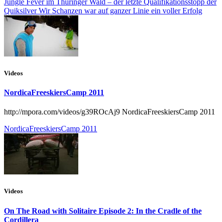
Jungle Fever im Thüringer Wald – der letzte Qualifikationsstopp der
Quiksilver Wir Schanzen war auf ganzer Linie ein voller Erfolg
Videos
NordicaFreeskiersCamp 2011
http://mpora.com/videos/g39ROcAj9 NordicaFreeskiersCamp 2011
NordicaFreeskiersCamp 2011
Videos
On The Road with Solitaire Episode 2: In the Cradle of the
Cordillera