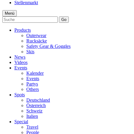
Stellenmarkt
Menü
Go
Products
Outerwear
Rucksäcke
Safety Gear & Goggles
Skis
News
Videos
Events
Kalender
Events
Partys
Others
Spots
Deutschland
Österreich
Schweiz
Italien
Special
Travel
People