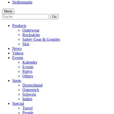
Stellenmarkt
Menü
Go
Products
Outerwear
Rucksäcke
Safety Gear & Goggles
Skis
News
Videos
Events
Kalender
Events
Partys
Others
Spots
Deutschland
Österreich
Schweiz
Italien
Special
Travel
People