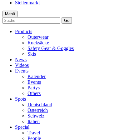
Stellenmarkt
Menü
Go
Products
Outerwear
Rucksäcke
Safety Gear & Goggles
Skis
News
Videos
Events
Kalender
Events
Partys
Others
Spots
Deutschland
Österreich
Schweiz
Italien
Special
Travel
People