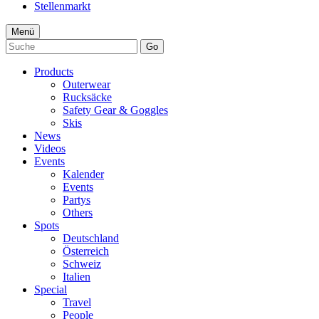
Stellenmarkt
Menü
Go
Products
Outerwear
Rucksäcke
Safety Gear & Goggles
Skis
News
Videos
Events
Kalender
Events
Partys
Others
Spots
Deutschland
Österreich
Schweiz
Italien
Special
Travel
People