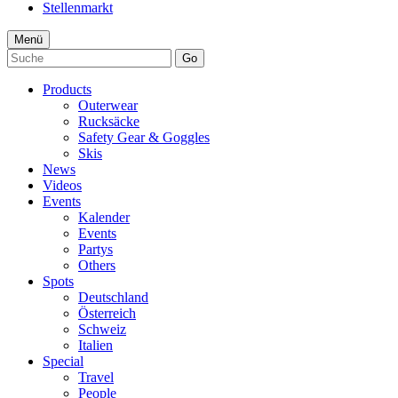
Stellenmarkt
Menü
Go
Products
Outerwear
Rucksäcke
Safety Gear & Goggles
Skis
News
Videos
Events
Kalender
Events
Partys
Others
Spots
Deutschland
Österreich
Schweiz
Italien
Special
Travel
People