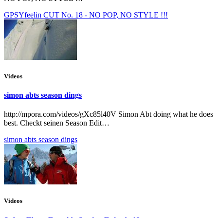
GPSYfeelin CUT No. 18 - NO POP, NO STYLE !!!
Videos
simon abts season dings
http://mpora.com/videos/gXc85l40V Simon Abt doing what he does
best. Checkt seinen Season Edit…
simon abts season dings
Videos