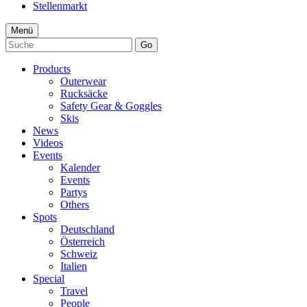
Stellenmarkt
Menü
Go
Products
Outerwear
Rucksäcke
Safety Gear & Goggles
Skis
News
Videos
Events
Kalender
Events
Partys
Others
Spots
Deutschland
Österreich
Schweiz
Italien
Special
Travel
People