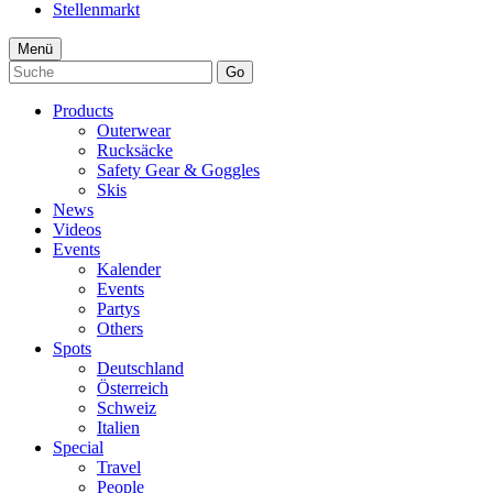
Stellenmarkt
Menü
Go
Products
Outerwear
Rucksäcke
Safety Gear & Goggles
Skis
News
Videos
Events
Kalender
Events
Partys
Others
Spots
Deutschland
Österreich
Schweiz
Italien
Special
Travel
People