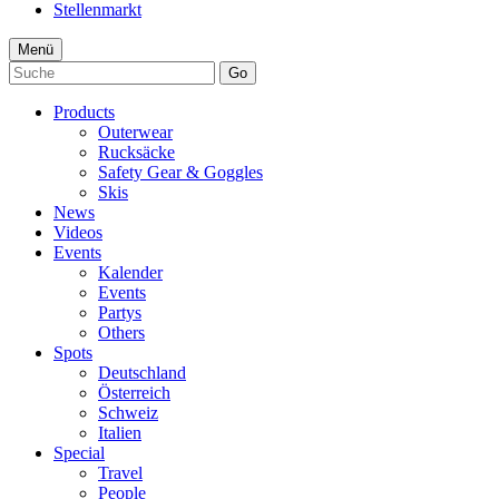
Stellenmarkt
Menü
Go
Products
Outerwear
Rucksäcke
Safety Gear & Goggles
Skis
News
Videos
Events
Kalender
Events
Partys
Others
Spots
Deutschland
Österreich
Schweiz
Italien
Special
Travel
People