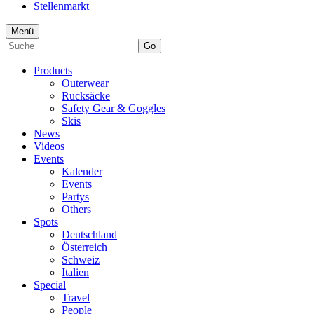
Stellenmarkt
Menü
Go
Products
Outerwear
Rucksäcke
Safety Gear & Goggles
Skis
News
Videos
Events
Kalender
Events
Partys
Others
Spots
Deutschland
Österreich
Schweiz
Italien
Special
Travel
People