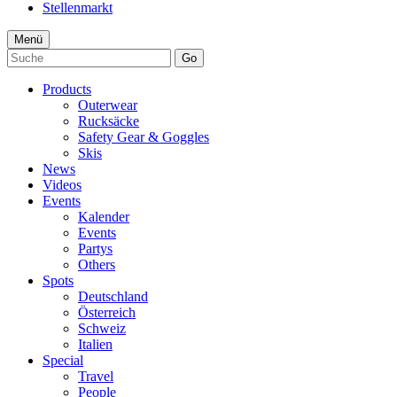
Stellenmarkt
Menü
Go
Products
Outerwear
Rucksäcke
Safety Gear & Goggles
Skis
News
Videos
Events
Kalender
Events
Partys
Others
Spots
Deutschland
Österreich
Schweiz
Italien
Special
Travel
People