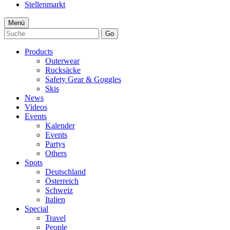
Stellenmarkt
Menü
Go
Products
Outerwear
Rucksäcke
Safety Gear & Goggles
Skis
News
Videos
Events
Kalender
Events
Partys
Others
Spots
Deutschland
Österreich
Schweiz
Italien
Special
Travel
People