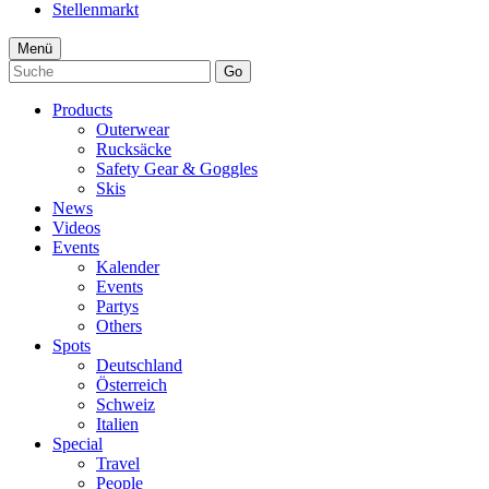
Stellenmarkt
Menü
Go
Products
Outerwear
Rucksäcke
Safety Gear & Goggles
Skis
News
Videos
Events
Kalender
Events
Partys
Others
Spots
Deutschland
Österreich
Schweiz
Italien
Special
Travel
People