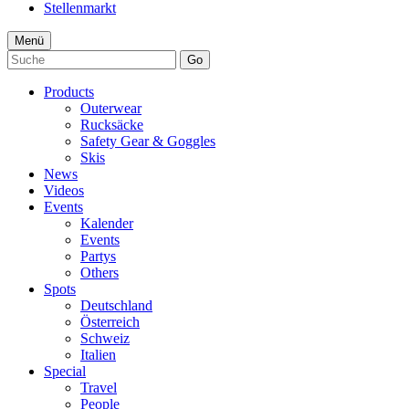
Stellenmarkt
Menü
Go
Products
Outerwear
Rucksäcke
Safety Gear & Goggles
Skis
News
Videos
Events
Kalender
Events
Partys
Others
Spots
Deutschland
Österreich
Schweiz
Italien
Special
Travel
People