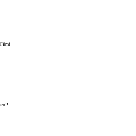
 Film!
men!!