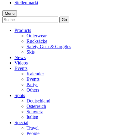
Stellenmarkt
Menü
Go
Products
Outerwear
Rucksäcke
Safety Gear & Goggles
Skis
News
Videos
Events
Kalender
Events
Partys
Others
Spots
Deutschland
Österreich
Schweiz
Italien
Special
Travel
People