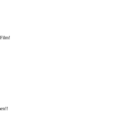
 Film!
men!!