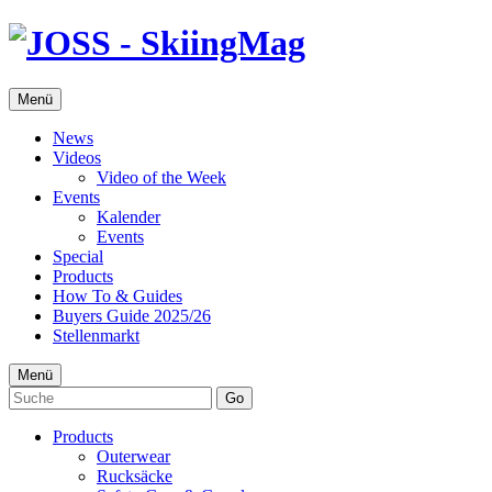
Menü
News
Videos
Video of the Week
Events
Kalender
Events
Special
Products
How To & Guides
Buyers Guide 2025/26
Stellenmarkt
Menü
Go
Products
Outerwear
Rucksäcke